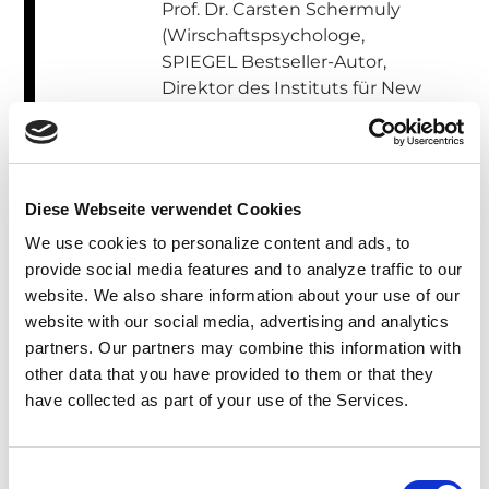
Prof. Dr. Carsten Schermuly
(Wirschaftspsychologe,
SPIEGEL Bestseller-Autor,
Direktor des Instituts für New
Work and Coaching)
12:55
Vortrag: Machtgefälle im
Diese Webseite verwendet Cookies
Architekturkontext
We use cookies to personalize content and ads, to
Kim LeRoux
(Architektin BDA
provide social media features and to analyze traffic to our
& Partnerin bei LXSY)
website.
We also share information about your use of our
website with our social media, advertising and analytics
partners.
Our partners may combine this information with
13:15
Podiumsgespräch: Kim
other data that you have provided to them or that they
LeRoux und Carsten
have collected as part of your use of the Services.
Schermuly
Kim LeRoux (Architektin BDA
& Partnerin bei LXSY) & Prof.
Einwilligungsauswahl
Dr. Carsten Schermuly