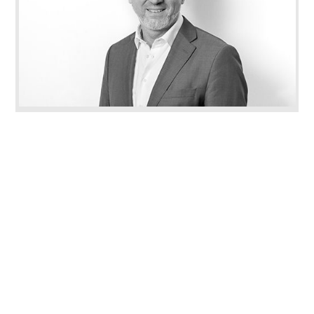
BDA
Dr. Thomas Welter
Bundesgeschäftsführer des BDA