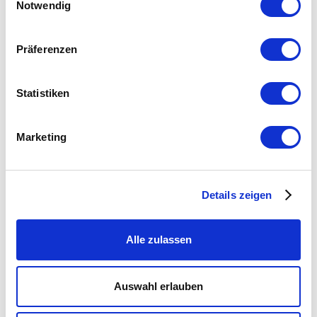
Notwendig
(Wirschaftspsychologe,
SPIEGEL Bestseller-Autor,
Direktor des Instituts für New
Präferenzen
Work and Coaching)
Statistiken
13:45
Community Break
Marketing
14:30
Vortrag: Transformation by
Design - warum KI mehr
Details zeigen
braucht als Tools
Dr. Hans-Christian Klein
(Consultant Digital
Alle zulassen
Innovation/AI & Architekt)
Auswahl erlauben
15:00
Vortrag: Führen mit Zahlen.