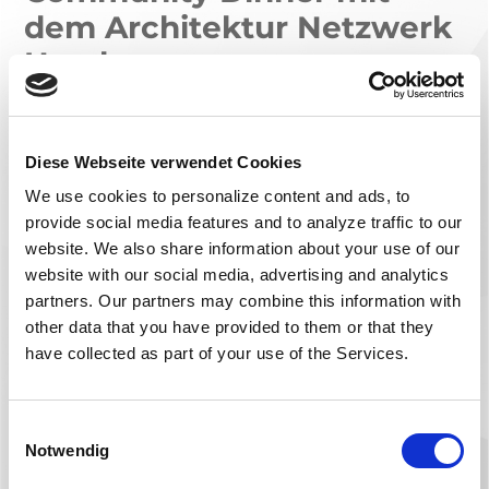
dem Architektur Netzwerk
Hamburg
Aus dem Büro direkt ins “Freudenhaus” -
klingt leicht befremdlich?
Diese Webseite verwendet Cookies
Nicht in unserem Fall!
We use cookies to personalize content and ads, to
provide social media features and to analyze traffic to our
projo lud zum Community Dinner nach
website.
We also share information about your use of our
website with our social media, advertising and analytics
Hamburg 🚢 ⚓ in eben dieses (wirklich
partners.
Our partners may combine this information with
ganz großartige) Restaurant ein.
other data that you have provided to them or that they
Unter den 20 Gästen waren auch unsere
have collected as part of your use of the Services.
tollen Kunden
blrm
,
MMST Architekten
GmbH
und
Elbstrand & Mannschaft
Einwilligungsauswahl
GmbH
.
Notwendig