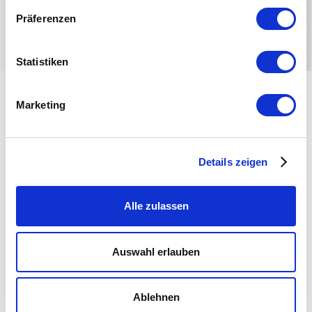
Wir kommen gerne auch in Eure Stadt!
Präferenzen
Statistiken
RÜCKBLICK
Bilder
Marketing
Details zeigen
Alle zulassen
Auswahl erlauben
Ablehnen