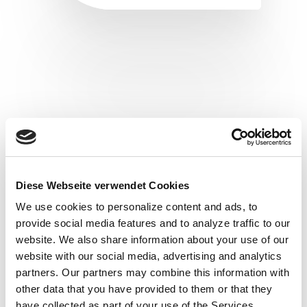
Slide 2 of 2.
Diese Webseite verwendet Cookies
We use cookies to personalize content and ads, to
provide social media features and to analyze traffic to our
Über 300 Planungsbüros
website.
We also share information about your use of our
vertrauen projo.
website with our social media, advertising and analytics
partners.
Our partners may combine this information with
Wir bieten einen exzellenten Support und wollen
other data that you have provided to them or that they
unsere Kunden immer wieder begeistern.
have collected as part of your use of the Services.