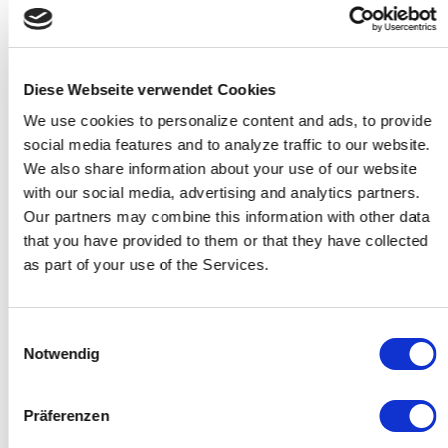
Tag 1 - Konferenz
Diese Webseite verwendet Cookies
11:15
Einlass
We use cookies to personalize content and ads, to provide
social media features and to analyze traffic to our website.
We also share information about your use of our website
12:00
Begrüßung und Eröffnung
with our social media, advertising and analytics partners.
Benedikt Voigt (projo) & Arne
Our partners may combine this information with other data
Semmler (projo)
that you have provided to them or that they have collected
as part of your use of the Services.
12:15
Keynote: Die Psychologie
der Macht
Einwilligungsauswahl
Prof. Dr. Carsten Schermuly
Notwendig
(Wirschaftspsychologe,
SPIEGEL Bestseller-Autor,
Direktor des Instituts für New
Präferenzen
Work and Coaching)